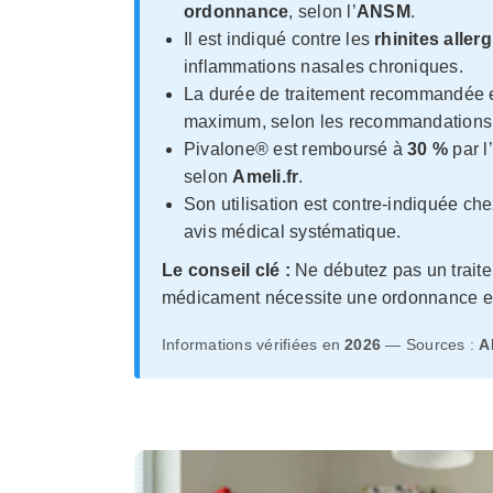
ordonnance
, selon l’
ANSM
.
Il est indiqué contre les
rhinites aller
inflammations nasales chroniques.
La durée de traitement recommandée e
maximum, selon les recommandations
Pivalone® est remboursé à
30 %
par l’
selon
Ameli.fr
.
Son utilisation est contre-indiquée ch
avis médical systématique.
Le conseil clé :
Ne débutez pas un trait
médicament nécessite une ordonnance et
Informations vérifiées en
2026
— Sources :
A