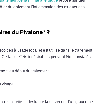
traitement de la rhinite allergique
repose sur des
rôler durablement l’inflammation des muqueuses
ires du Pivalone® ?
ticoïdes à usage local et est utilisé dans le traitement
. Certains effets indésirables peuvent être constatés
ment au début du traitement
 visage
ir comme effet indésirable la survenue d’un glaucome