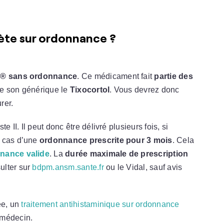
hète sur ordonnance ?
ne® sans ordonnance
. Ce médicament fait
partie des
ue son générique le
Tixocortol
. Vous devrez donc
rer.
te II. Il peut donc être délivré plusieurs fois, si
e cas d’une
ordonnance prescrite pour 3 mois
. Cela
nance valide
. La
durée maximale de prescription
ulter sur
bdpm.ansm.sante.fr
ou le Vidal, sauf avis
ée, un
traitement antihistaminique sur ordonnance
 médecin.