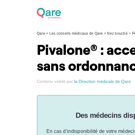
Skip
to
content
Qare
>
Les conseils médicaux de Qare
>
Nez bouché
>
P
Pivalone® : acc
sans ordonnanc
Contenu validé par
la Direction médicale de Qare
.
Des médecins disp
En cas d’indisponibilité de votre médeci