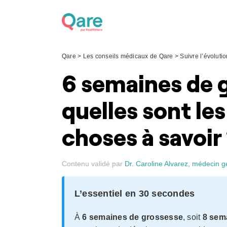
Skip
to
content
Qare
>
Les conseils médicaux de Qare
>
Suivre l’évolut
6 semaines de g
quelles sont les
choses à savoir
Contenu validé par
Dr. Caroline Alvarez, médecin g
L’essentiel en 30 secondes
À
6 semaines de grossesse
, soit
8 sem