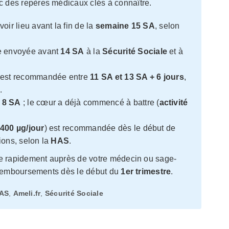
 des repères médicaux clés à connaître.
voir lieu avant la fin de la
semaine 15 SA
, selon
re envoyée avant
14 SA
à la
Sécurité Sociale
et à
n est recommandée entre
11 SA et 13 SA + 6 jours
,
S
.
à
8 SA
; le cœur a déjà commencé à battre (
activité
400 µg/jour
) est recommandée dès le début de
ions, selon la
HAS
.
e rapidement auprès de votre médecin ou sage-
s remboursements dès le début du
1er trimestre
.
AS
,
Ameli.fr
,
Sécurité Sociale