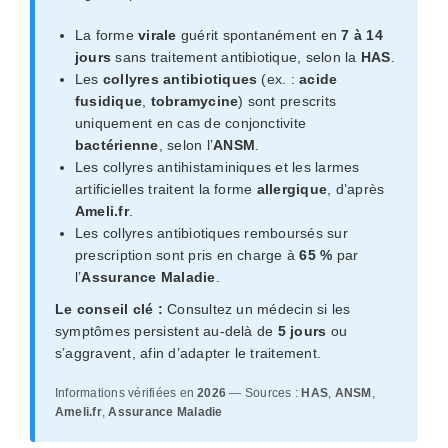
La forme
virale
guérit spontanément en
7 à 14
jours
sans traitement antibiotique, selon la
HAS
.
Les
collyres antibiotiques
(ex. :
acide
fusidique
,
tobramycine
) sont prescrits
uniquement en cas de conjonctivite
bactérienne
, selon l’
ANSM
.
Les collyres antihistaminiques et les larmes
artificielles traitent la forme
allergique
, d’après
Ameli.fr
.
Les collyres antibiotiques remboursés sur
prescription sont pris en charge à
65 %
par
l’
Assurance Maladie
.
Le conseil clé :
Consultez un médecin si les
symptômes persistent au-delà de
5 jours
ou
s’aggravent, afin d’adapter le traitement.
Informations vérifiées en
2026
— Sources :
HAS
,
ANSM
,
Ameli.fr
,
Assurance Maladie