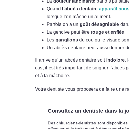
La
douleur lancinante
parfois pulsati
Quand
l’abcès dentaire
apparaît sou
lorsque l’on mâche un aliment.
Parfois on a un
goût désagréable
dans
La gencive peut être
rouge et enflée
.
Les
ganglions
du cou ou le visage sont
Un abcès dentaire peut aussi donner d
Il arrive qu’un abcès dentaire soit
indolore
,
cas, il est très important de soigner l’abcès 
et à la mâchoire.
Votre dentiste vous proposera de faire une r
Consultez un dentiste dans la j
Des chirurgiens-dentistes sont disponibles
effectuer et le traitement à démarrer si né