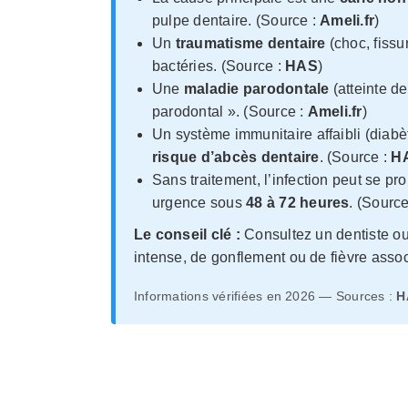
pulpe dentaire. (Source :
Ameli.fr
)
Un
traumatisme dentaire
(choc, fissu
bactéries. (Source :
HAS
)
Une
maladie parodontale
(atteinte d
parodontal ». (Source :
Ameli.fr
)
Un système immunitaire affaibli (diabè
risque d’abcès dentaire
. (Source :
H
Sans traitement, l’infection peut se p
urgence sous
48 à 72 heures
. (Sourc
Le conseil clé :
Consultez un dentiste ou
intense, de gonflement ou de fièvre asso
Informations vérifiées en 2026 — Sources :
H