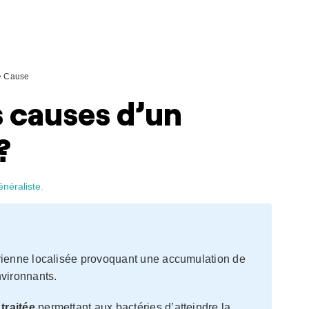
>
Cause
s causes d’un
?
énéraliste
.
érienne localisée provoquant une accumulation de
nvironnants.
traitée
permettant aux bactéries d’atteindre la