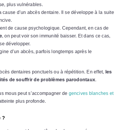
e, plus vulnérables.
a cause d’un abcès dentaire. Il se développe à la suite
ncive.
ment de cause psychologique. Cependant, en cas de
e
, on peut voir son immunité baisser. Et dans ce cas,
 se développer.
rigine d’un abcès, parfois longtemps après le
cès dentaires ponctuels ou à répétition. En effet,
les
ilités de souffrir de problèmes parodontaux
.
ssus mous peut s’accompagner de
gencives blanches et
tteinte plus profonde.
e ?