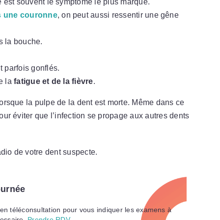
le est souvent le symptôme le plus marqué.
s une couronne
, on peut aussi ressentir une gêne
 la bouche.
 parfois gonflés.
e la
fatigue et de la fièvre
.
 lorsque la pulpe de la dent est morte. Même dans ce
pour éviter que l’infection se propage aux autres dents
adio de votre dent suspecte.
ournée
 en téléconsultation pour vous indiquer les examens à
cessaire.
Prendre RDV