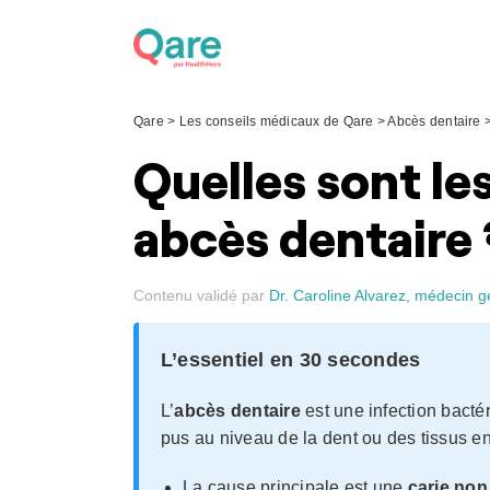
Skip
to
content
Qare
>
Les conseils médicaux de Qare
>
Abcès dentaire
Quelles sont le
abcès dentaire 
Contenu validé par
Dr. Caroline Alvarez, médecin g
L’essentiel en 30 secondes
L’
abcès dentaire
est une infection bact
pus au niveau de la dent ou des tissus e
La cause principale est une
carie non 