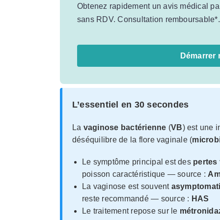
Obtenez rapidement un avis médical par 
sans RDV. Consultation remboursable*.
Démarrer 
L’essentiel en 30 secondes
La
vaginose bactérienne
(
VB
) est une 
déséquilibre de la flore vaginale (
microbi
Le symptôme principal est des
pertes
poisson caractéristique — source :
Ame
La vaginose est souvent
asymptomati
reste recommandé — source :
HAS
Le traitement repose sur le
métronida