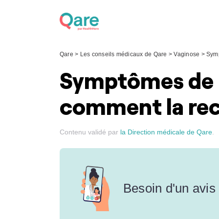
Skip
to
content
Qare
>
Les conseils médicaux de Qare
>
Vaginose
>
Sym
Symptômes de l
comment la rec
Contenu validé par
la Direction médicale de Qare
.
Besoin d'un avis