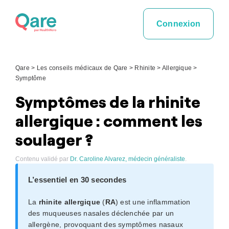
Skip
to
Connexion
content
Qare
>
Les conseils médicaux de Qare
>
Rhinite
>
Allergique
>
Symptôme
Symptômes de la rhinite
allergique : comment les
soulager ?
Contenu validé par
Dr. Caroline Alvarez, médecin généraliste
.
L’essentiel en 30 secondes
La
rhinite allergique
(
RA
) est une inflammation
des muqueuses nasales déclenchée par un
allergène, provoquant des symptômes nasaux