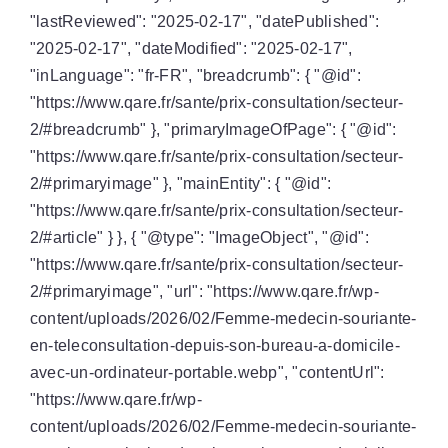
"lastReviewed": "2025-02-17", "datePublished":
"2025-02-17", "dateModified": "2025-02-17",
"inLanguage": "fr-FR", "breadcrumb": { "@id":
"https://www.qare.fr/sante/prix-consultation/secteur-
2/#breadcrumb" }, "primaryImageOfPage": { "@id":
"https://www.qare.fr/sante/prix-consultation/secteur-
2/#primaryimage" }, "mainEntity": { "@id":
"https://www.qare.fr/sante/prix-consultation/secteur-
2/#article" } }, { "@type": "ImageObject", "@id":
"https://www.qare.fr/sante/prix-consultation/secteur-
2/#primaryimage", "url": "https://www.qare.fr/wp-
content/uploads/2026/02/Femme-medecin-souriante-
en-teleconsultation-depuis-son-bureau-a-domicile-
avec-un-ordinateur-portable.webp", "contentUrl":
"https://www.qare.fr/wp-
content/uploads/2026/02/Femme-medecin-souriante-