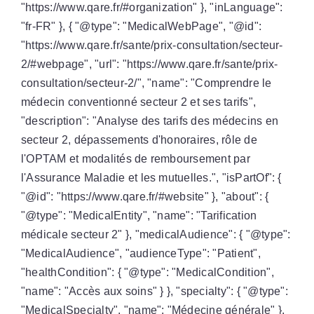
"https://www.qare.fr/#organization" }, "inLanguage":
"fr-FR" }, { "@type": "MedicalWebPage", "@id":
"https://www.qare.fr/sante/prix-consultation/secteur-
2/#webpage", "url": "https://www.qare.fr/sante/prix-
consultation/secteur-2/", "name": "Comprendre le
médecin conventionné secteur 2 et ses tarifs",
"description": "Analyse des tarifs des médecins en
secteur 2, dépassements d'honoraires, rôle de
l'OPTAM et modalités de remboursement par
l'Assurance Maladie et les mutuelles.", "isPartOf": {
"@id": "https://www.qare.fr/#website" }, "about": {
"@type": "MedicalEntity", "name": "Tarification
médicale secteur 2" }, "medicalAudience": { "@type":
"MedicalAudience", "audienceType": "Patient",
"healthCondition": { "@type": "MedicalCondition",
"name": "Accès aux soins" } }, "specialty": { "@type":
"MedicalSpecialty", "name": "Médecine générale" },