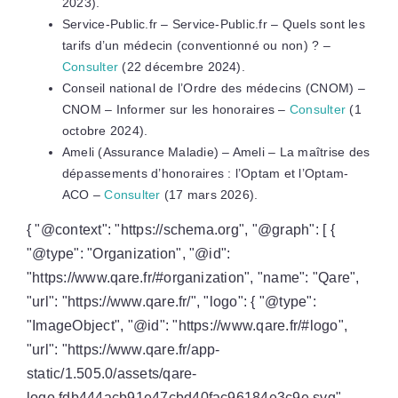
2023).
Service-Public.fr – Service-Public.fr – Quels sont les
tarifs d’un médecin (conventionné ou non) ? –
Consulter
(22 décembre 2024).
Conseil national de l’Ordre des médecins (CNOM) –
CNOM – Informer sur les honoraires –
Consulter
(1
octobre 2024).
Ameli (Assurance Maladie) – Ameli – La maîtrise des
dépassements d’honoraires : l’Optam et l’Optam-
ACO –
Consulter
(17 mars 2026).
{ "@context": "https://schema.org", "@graph": [ {
"@type": "Organization", "@id":
"https://www.qare.fr/#organization", "name": "Qare",
"url": "https://www.qare.fr/", "logo": { "@type":
"ImageObject", "@id": "https://www.qare.fr/#logo",
"url": "https://www.qare.fr/app-
static/1.505.0/assets/qare-
logo.fdb444acb91e47cbd40fac96184e3c9e.svg",