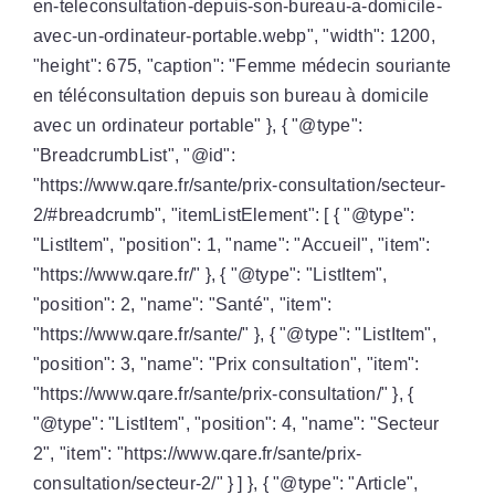
en-teleconsultation-depuis-son-bureau-a-domicile-
avec-un-ordinateur-portable.webp", "width": 1200,
"height": 675, "caption": "Femme médecin souriante
en téléconsultation depuis son bureau à domicile
avec un ordinateur portable" }, { "@type":
"BreadcrumbList", "@id":
"https://www.qare.fr/sante/prix-consultation/secteur-
2/#breadcrumb", "itemListElement": [ { "@type":
"ListItem", "position": 1, "name": "Accueil", "item":
"https://www.qare.fr/" }, { "@type": "ListItem",
"position": 2, "name": "Santé", "item":
"https://www.qare.fr/sante/" }, { "@type": "ListItem",
"position": 3, "name": "Prix consultation", "item":
"https://www.qare.fr/sante/prix-consultation/" }, {
"@type": "ListItem", "position": 4, "name": "Secteur
2", "item": "https://www.qare.fr/sante/prix-
consultation/secteur-2/" } ] }, { "@type": "Article",