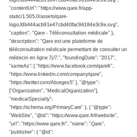
"contentUrl": "https://www.qare.fr/app-
static/1.505.0/assets/qare-
logo.fdb444acb91e47cbd40fac96184e3c9e.svg",
"caption": "Qare - Téléconsultation médicale" },
"description": "Qare est une plateforme de
téléconsultation médicale permettant de consulter un
médecin en ligne 7j/7.", "foundingDate": "2017",
"sameAs": [ "https://www.facebook.com/qarefr",
"https://www.linkedin.com/company/qare",
"https://twitter.com/Aborges5" ], "@type":
["Organization", "MedicalOrganization"],
"medicalSpecialty":
"https://schema.org/PrimaryCare" }, { "@type":
"WebSite", "@id": "https://www.qare.fr/#website",
"url": "https://www.qare.fr/", "name": "Qare",
"publisher": { "@id":