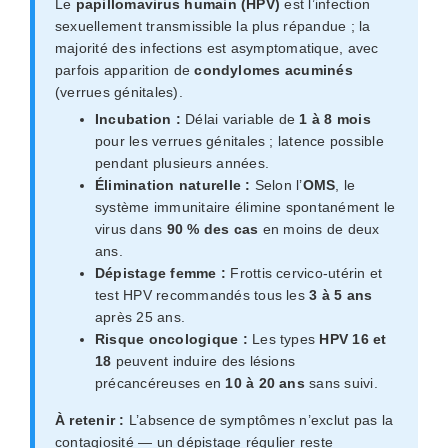
Le
papillomavirus humain (HPV)
est l’infection
sexuellement transmissible la plus répandue ; la
majorité des infections est asymptomatique, avec
parfois apparition de
condylomes acuminés
(verrues génitales).
Incubation :
Délai variable de
1 à 8 mois
pour les verrues génitales ; latence possible
pendant plusieurs années.
Élimination naturelle :
Selon l’
OMS
, le
système immunitaire élimine spontanément le
virus dans
90 % des cas
en moins de deux
ans.
Dépistage femme :
Frottis cervico-utérin et
test HPV recommandés tous les
3 à 5 ans
après 25 ans.
Risque oncologique :
Les types
HPV 16 et
18
peuvent induire des lésions
précancéreuses en
10 à 20 ans
sans suivi.
À retenir :
L’absence de symptômes n’exclut pas la
contagiosité — un dépistage régulier reste