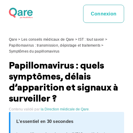
Skip
to
Connexion
content
Qare
>
Les conseils médicaux de Qare
>
IST : tout savoir
>
Papillomavirus : transmission, dépistage et traitements
>
Symptômes du papillomavirus
Papillomavirus : quels
symptômes, délais
d’apparition et signaux à
surveiller ?
Contenu validé par
la Direction médicale de Qare
.
L’essentiel en 30 secondes