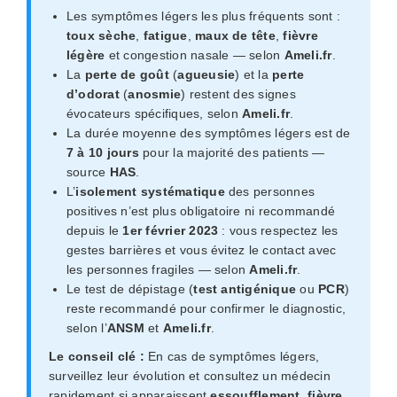
Les symptômes légers les plus fréquents sont :
toux sèche
,
fatigue
,
maux de tête
,
fièvre
légère
et congestion nasale — selon
Ameli.fr
.
La
perte de goût
(
agueusie
) et la
perte
d’odorat
(
anosmie
) restent des signes
évocateurs spécifiques, selon
Ameli.fr
.
La durée moyenne des symptômes légers est de
7 à 10 jours
pour la majorité des patients —
source
HAS
.
L’
isolement systématique
des personnes
positives n’est plus obligatoire ni recommandé
depuis le
1er février 2023
: vous respectez les
gestes barrières et vous évitez le contact avec
les personnes fragiles — selon
Ameli.fr
.
Le test de dépistage (
test antigénique
ou
PCR
)
reste recommandé pour confirmer le diagnostic,
selon l’
ANSM
et
Ameli.fr
.
Le conseil clé :
En cas de symptômes légers,
surveillez leur évolution et consultez un médecin
rapidement si apparaissent
essoufflement
,
fièvre