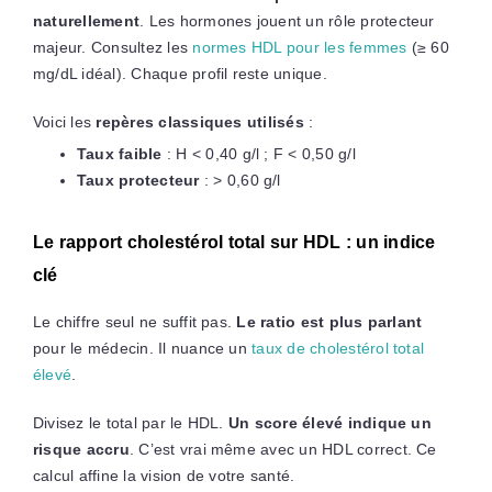
naturellement
. Les hormones jouent un rôle protecteur
majeur. Consultez les
normes HDL pour les femmes
(≥ 60
mg/dL idéal). Chaque profil reste unique.
Voici les
repères classiques utilisés
:
Taux faible
: H < 0,40 g/l ; F < 0,50 g/l
Taux protecteur
: > 0,60 g/l
Le rapport cholestérol total sur HDL : un indice
clé
Le chiffre seul ne suffit pas.
Le ratio est plus parlant
pour le médecin. Il nuance un
taux de cholestérol total
élevé
.
Divisez le total par le HDL.
Un score élevé indique un
risque accru
. C’est vrai même avec un HDL correct. Ce
calcul affine la vision de votre santé.