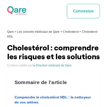
Skip
to
Connexion
content
Qare
>
Les conseils médicaux de Qare
>
Cholesterol
>
Cholesterol
HDL
Cholestérol : comprendre
les risques et les solutions
Contenu validé par
la Direction médicale de Qare
.
Sommaire de l'article
Comprendre le cholestérol HDL : le nettoyeur
de vos artères