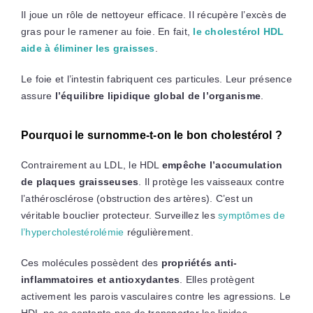
Il joue un rôle de nettoyeur efficace. Il récupère l’excès de
gras pour le ramener au foie. En fait,
le cholestérol HDL
aide à éliminer les graisses
.
Le foie et l’intestin fabriquent ces particules. Leur présence
assure
l’équilibre lipidique global de l’organisme
.
Pourquoi le surnomme-t-on le bon cholestérol ?
Contrairement au LDL, le HDL
empêche l’accumulation
de plaques graisseuses
. Il protège les vaisseaux contre
l’athérosclérose (obstruction des artères). C’est un
véritable bouclier protecteur. Surveillez les
symptômes de
l’hypercholestérolémie
régulièrement.
Ces molécules possèdent des
propriétés anti-
inflammatoires et antioxydantes
. Elles protègent
activement les parois vasculaires contre les agressions. Le
HDL ne se contente pas de transporter les lipides.