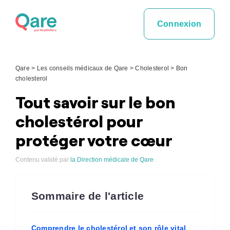
Skip
to
Connexion
content
Qare
>
Les conseils médicaux de Qare
>
Cholesterol
>
Bon
cholesterol
Tout savoir sur le bon
cholestérol pour
protéger votre cœur
Contenu validé par
la Direction médicale de Qare
.
Sommaire de l'article
Comprendre le cholestérol et son rôle vital