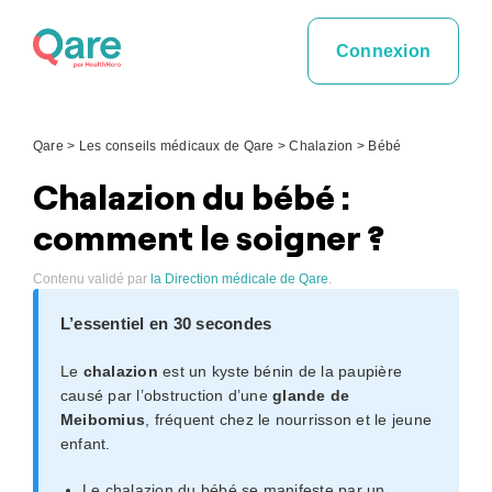
Skip
to
Connexion
content
Qare
>
Les conseils médicaux de Qare
>
Chalazion
>
Bébé
Chalazion du bébé :
comment le soigner ?
Contenu validé par
la Direction médicale de Qare
.
L’essentiel en 30 secondes
Le
chalazion
est un kyste bénin de la paupière
causé par l’obstruction d’une
glande de
Meibomius
, fréquent chez le nourrisson et le jeune
enfant.
Le chalazion du bébé se manifeste par un