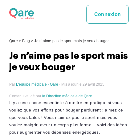
Skip
to
Connexion
content
Qare
>
Blog
>
Je n’aime pas le sport mais je veux bouger
Je n’aime pas le sport mais
je veux bouger
Par
L'équipe médicale · Qare
· Mis à jour le 29 avril 2025
Contenu validé par
la Direction médicale de Qare
.
Il y a une chose essentielle à mettre en pratique si vous
voulez que vos efforts pour bouger perdurent : aimez ce
que vous faites ! Vous n’aimez pas le sport mais vous
voulez maigrir, avoir un corps plus ferme… voici des idées
pour augmenter vos dépenses énergétiques.