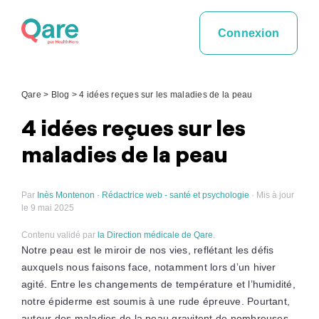
Skip
to
Connexion
content
Qare
>
Blog
>
4 idées reçues sur les maladies de la peau
4 idées reçues sur les
maladies de la peau
Par
Inès Montenon · Rédactrice web - santé et psychologie
· Mis à jour
le 9 mai 2025
Contenu validé par
la Direction médicale de Qare
.
Notre peau est le miroir de nos vies, reflétant les défis
auxquels nous faisons face, notamment lors d’un hiver
agité. Entre les changements de température et l’humidité,
notre épiderme est soumis à une rude épreuve. Pourtant,
autour des maladies de la peau gravitent de nombreuses