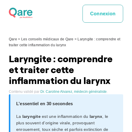
Skip
to
Connexion
content
Qare
>
Les conseils médicaux de Qare
>
Laryngite : comprendre et
traiter cette inflammation du larynx
Laryngite : comprendre
et traiter cette
inflammation du larynx
Contenu validé par
Dr. Caroline Alvarez, médecin généraliste
.
L’essentiel en 30 secondes
La
laryngite
est une inflammation du
larynx
, le
plus souvent d’origine virale, provoquant
enrouement, toux sèche et parfois extinction de