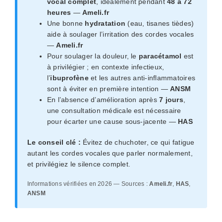
vocal complet
, idéalement pendant
48 à 72
heures
—
Ameli.fr
Une bonne
hydratation
(eau, tisanes tièdes)
aide à soulager l’irritation des cordes vocales
—
Ameli.fr
Pour soulager la douleur, le
paracétamol
est
à privilégier ; en contexte infectieux,
l’
ibuprofène
et les autres anti-inflammatoires
sont à éviter en première intention —
ANSM
En l’absence d’amélioration après
7 jours
,
une consultation médicale est nécessaire
pour écarter une cause sous-jacente —
HAS
Le conseil clé :
Évitez de chuchoter, ce qui fatigue
autant les cordes vocales que parler normalement,
et privilégiez le silence complet.
Informations vérifiées en 2026 — Sources :
Ameli.fr
,
HAS
,
ANSM