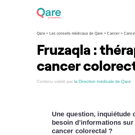
Skip
to
content
Qare
>
Les conseils médicaux de Qare
>
Cancer
>
Cancer
Fruzaqla : théra
cancer colorec
Contenu validé par
la Direction médicale de Qare
.
Une question, inquiétude 
besoin d’informations su
cancer colorectal
?