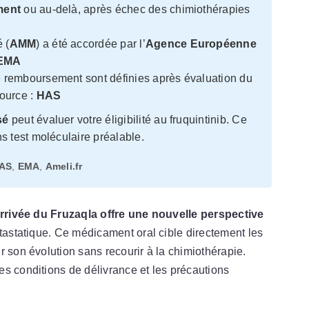
ment
ou au-delà, après échec des chimiothérapies
 (
AMM
) a été accordée par l’
Agence Européenne
EMA
de remboursement sont définies après évaluation du
ource :
HAS
sé
peut évaluer votre éligibilité au fruquintinib. Ce
ns test moléculaire préalable.
AS
,
EMA
,
Ameli.fr
arrivée du Fruzaqla offre une nouvelle perspective
astatique. Ce médicament oral cible directement les
r son évolution sans recourir à la chimiothérapie.
s conditions de délivrance et les précautions