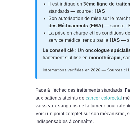
Il est indiqué en
3ème ligne de traite
standards — source :
HAS
Son autorisation de mise sur le marché
des Médicaments (EMA)
— source :
La prise en charge et les conditions 
service médical rendu par la
HAS
— s
Le conseil clé :
Un
oncologue spéciali
traitement s’utilise en
monothérapie
, sa
Informations vérifiées en
2026
— Sources :
H
Face à l’échec des traitements standards,
l’
aux patients atteints de
cancer colorectal
mét
vaisseaux sanguins de la tumeur pour ralenti
Voici un point complet sur son mécanisme, se
indispensables à connaître.