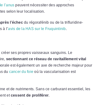
de l’anus
peuvent nécessiter des approches
tes selon leur localisation.
près l’échec
du régorafénib ou de la trifluridine-
s à l’
avis de la HAS sur le Fruquintinib
.
à créer ses propres vaisseaux sanguins. Le
ire,
sectionnant ce réseau de ravitaillement vital
tumorale est également un axe de recherche majeur pour
cas du
cancer du foie
où la vascularisation est
ène et de nutriments. Sans ce carburant essentiel, les
ment et
cessent de proliférer
.