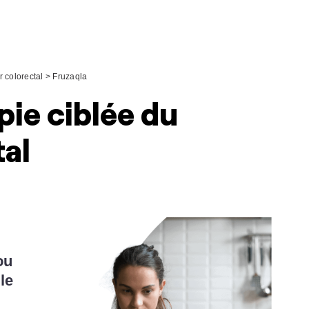
 colorectal
>
Fruzaqla
pie ciblée du
tal
ou
r
le