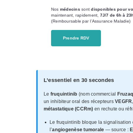
Nos
médecins
sont
disponibles pour v
maintenant, rapidement,
7J/7 de 6h à 23
(Remboursable par l’Assurance Maladie)
Prendre RDV
L’essentiel en 30 secondes
Le
fruquintinib
(nom commercial
Fruza
un inhibiteur oral des récepteurs
VEGFR
métastatique (CCRm)
en rechute ou réfr
Le fruquintinib bloque la signalisatio
l’
angiogenèse tumorale
— source :