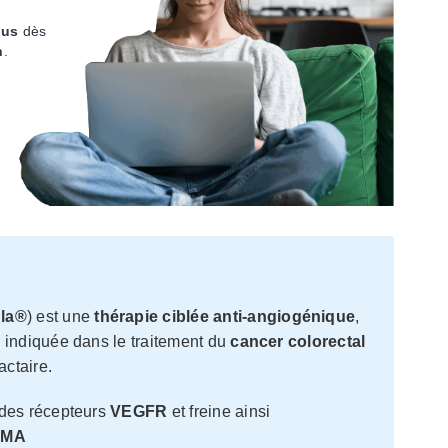
ous
dès
h
.
qla®
) est une
thérapie ciblée anti-angiogénique
,
, indiquée dans le traitement du
cancer colorectal
actaire.
n des récepteurs
VEGFR
et freine ainsi
EMA