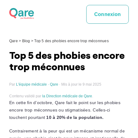
Skip
to
Connexion
content
Qare
>
Blog
>
Top 5 des phobies encore trop méconnues
Top 5 des phobies encore
trop méconnues
Par
L'équipe médicale · Qare
· Mis à jour le 9 mai 2025
Contenu validé par
la Direction médicale de Qare
.
En cette fin d’octobre, Qare fait le point sur les phobies
encore trop méconnues ou stigmatisées. Celles-ci
touchent pourtant
10 à 20% de la population.
Contrairement à la peur qui est un mécanisme normal de