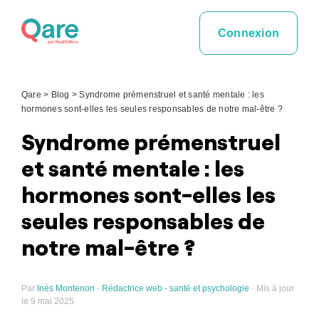
Skip
to
Connexion
content
Qare
>
Blog
>
Syndrome prémenstruel et santé mentale : les
hormones sont-elles les seules responsables de notre mal-être ?
Syndrome prémenstruel
et santé mentale : les
hormones sont-elles les
seules responsables de
notre mal-être ?
Par
Inès Montenon · Rédactrice web - santé et psychologie
· Mis à jour
le 9 mai 2025