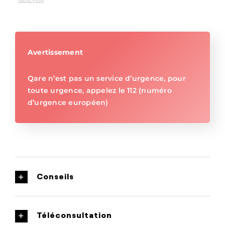
Avertissement
Qare n’est pas un service d’urgence, pour
toute urgence, appelez le 112 (numéro
d’urgence européen)
Conseils
Téléconsultation