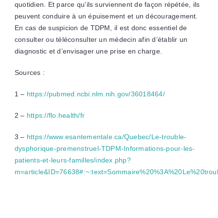
quotidien. Et parce qu’ils surviennent de façon répétée, ils
peuvent conduire à un épuisement et un découragement.
En cas de suspicion de TDPM, il est donc essentiel de
consulter ou téléconsulter un médecin afin d’établir un
diagnostic et d’envisager une prise en charge.
Sources :
1 –
https://pubmed.ncbi.nlm.nih.gov/36018464/
2 –
https://flo.health/fr
3 –
https://www.esantementale.ca/Quebec/Le-trouble-
dysphorique-premenstruel-TDPM-Informations-pour-les-
patients-et-leurs-familles/index.php?
m=article&ID=76638#:~:text=Sommaire%20%3A%20Le%20tr