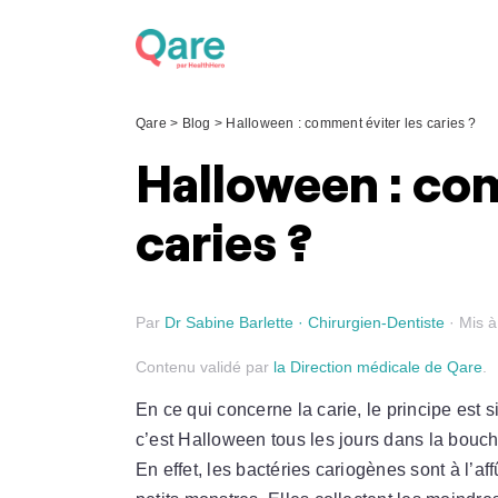
Skip
to
content
Qare
>
Blog
>
Halloween : comment éviter les caries ?
Halloween : co
caries ?
Par
Dr Sabine Barlette · Chirurgien-Dentiste
· Mis à
Contenu validé par
la Direction médicale de Qare
.
En ce qui concerne la carie, le principe est
c’est Halloween tous les jours dans la bouch
En effet, les bactéries cariogènes sont à l’a