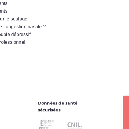
ents
ents
ur le soulager
ne congestion nasale ?
ouble dépressif
professionnel
Données de santé
sécurisées