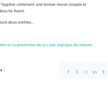
e d’hygiène contenant: une brosse neuve (souple et
e bouche fluoré.
leurs deux oreilles…
nforcer-la-prevention-de-la-carie-implique-de-reduire-
x :