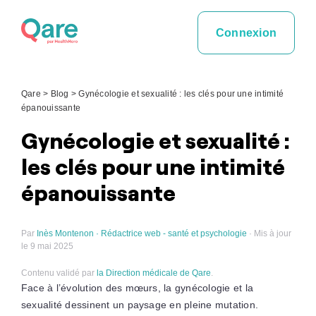
Skip
to
Connexion
content
Qare
>
Blog
>
Gynécologie et sexualité : les clés pour une intimité
épanouissante
Gynécologie et sexualité :
les clés pour une intimité
épanouissante
Par
Inès Montenon · Rédactrice web - santé et psychologie
· Mis à jour
le 9 mai 2025
Contenu validé par
la Direction médicale de Qare
.
Face à l’évolution des mœurs, la gynécologie et la
sexualité dessinent un paysage en pleine mutation.