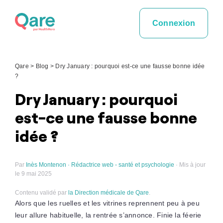
Skip
to
Connexion
content
Qare
>
Blog
>
Dry January : pourquoi est-ce une fausse bonne idée
?
Dry January : pourquoi
est-ce une fausse bonne
idée ?
Par
Inès Montenon · Rédactrice web - santé et psychologie
· Mis à jour
le 9 mai 2025
Contenu validé par
la Direction médicale de Qare
.
Alors que les ruelles et les vitrines reprennent peu à peu
leur allure habituelle, la rentrée s’annonce. Finie la féerie