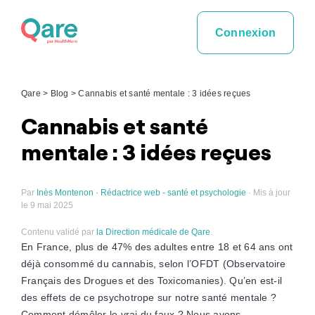
Skip
to
Connexion
content
Qare
>
Blog
>
Cannabis et santé mentale : 3 idées reçues
Cannabis et santé
mentale : 3 idées reçues
Par
Inès Montenon · Rédactrice web - santé et psychologie
· Mis à jour
le 9 mai 2025
Contenu validé par
la Direction médicale de Qare
.
En France, plus de 47% des adultes entre 18 et 64 ans ont
déjà consommé du cannabis, selon l’OFDT (Observatoire
Français des Drogues et des Toxicomanies). Qu’en est-il
des effets de ce psychotrope sur notre santé mentale ?
Comment démêler le vrai du faux ? Nous avons