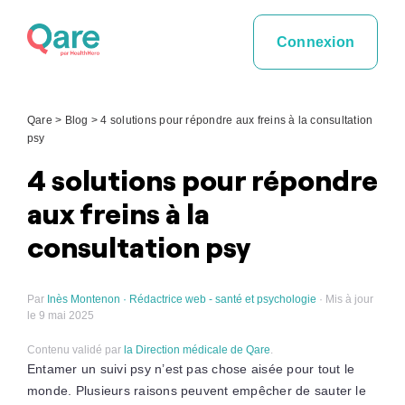
Skip
to
Connexion
content
Qare
>
Blog
>
4 solutions pour répondre aux freins à la consultation
psy
4 solutions pour répondre
aux freins à la
consultation psy
Par
Inès Montenon · Rédactrice web - santé et psychologie
· Mis à jour
le 9 mai 2025
Contenu validé par
la Direction médicale de Qare
.
Entamer un suivi psy n’est pas chose aisée pour tout le
monde. Plusieurs raisons peuvent empêcher de sauter le