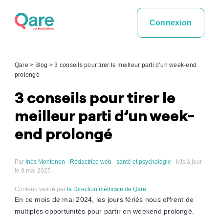
Skip
to
Connexion
content
Qare
>
Blog
>
3 conseils pour tirer le meilleur parti d’un week-end
prolongé
3 conseils pour tirer le
meilleur parti d’un week-
end prolongé
Par
Inès Montenon · Rédactrice web - santé et psychologie
· Mis à jour
le 9 mai 2025
Contenu validé par
la Direction médicale de Qare
.
En ce mois de mai 2024, les jours fériés nous offrent de
multiples opportunités pour partir en weekend prolongé.