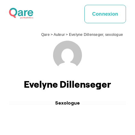
Skip
to
Connexion
content
Qare
>
Auteur
>
Evelyne Dillenseger, sexologue
Evelyne Dillenseger
Sexologue