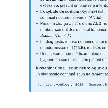
excessive, prescrit en première intent
L’
oxybate de sodium
(Xyrem®) est ind
sommeil nocturne sévères.
(ANSM)
Prise en charge au titre d’une
ALD hor
remboursement des soins et traitemen
Sociale / Ameli.fr)
Le diagnostic repose notamment sur 
d’endormissement (
TILE
), réalisés en
Des mesures non médicamenteuses —
hygiène du sommeil — complètent obl
À retenir :
Consultez un
neurologue ou 
un diagnostic confirmé et un traitement a
Informations vérifiées en
2026
— Sources :
H