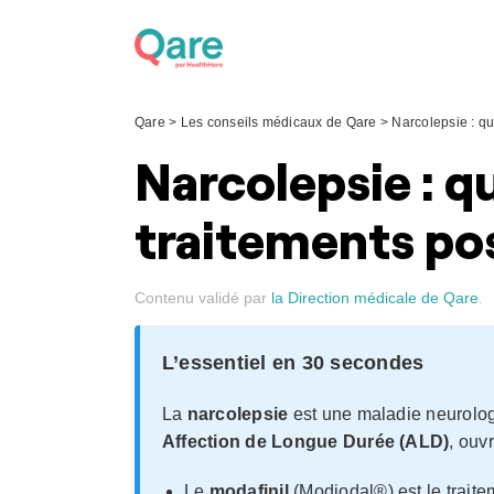
Skip
to
content
Qare
>
Les conseils médicaux de Qare
>
Narcolepsie : q
Narcolepsie : qu
traitements pos
Contenu validé par
la Direction médicale de Qare
.
L’essentiel en 30 secondes
La
narcolepsie
est une maladie neurolo
Affection de Longue Durée (ALD)
, ouv
Le
modafinil
(Modiodal®) est le trait