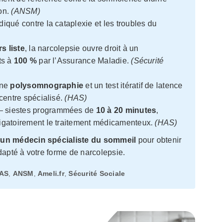
ion.
(ANSM)
iqué contre la cataplexie et les troubles du
s liste
, la narcolepsie ouvre droit à un
ts à
100 %
par l’Assurance Maladie.
(Sécurité
une
polysomnographie
et un test itératif de latence
 centre spécialisé.
(HAS)
 siestes programmées de
10 à 20 minutes
,
igatoirement le traitement médicamenteux.
(HAS)
un médecin spécialiste du sommeil
pour obtenir
dapté à votre forme de narcolepsie.
AS
,
ANSM
,
Ameli.fr
,
Sécurité Sociale