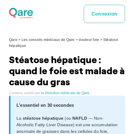
Skip
to
Connexion
content
Qare
>
Les conseils médicaux de Qare
>
douleur foie
>
Stéatose
hépatique
Stéatose hépatique :
quand le foie est malade à
cause du gras
Contenu validé par
la Direction médicale de Qare
.
L’essentiel en 30 secondes
La
stéatose hépatique
(ou
NAFLD
— Non-
Alcoholic Fatty Liver Disease) est une accumulation
anormale de graisses dans les cellules du foie,