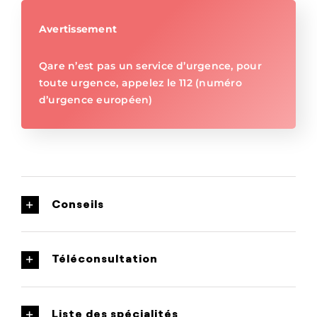
Avertissement
Qare n’est pas un service d’urgence, pour
toute urgence, appelez le 112 (numéro
d’urgence européen)
Conseils
Téléconsultation
Liste des spécialités