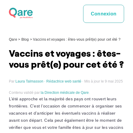
Skip
to
Connexion
content
Qare
>
Blog
>
Vaccins et voyages : êtes-vous prêt(e) pour cet été ?
Vaccins et voyages : êtes-
vous prêt(e) pour cet été ?
Par
Laura Talmasson · Rédactrice web santé
· Mis à jour le 9 mai 2025
Contenu validé par
la Direction médicale de Qare
.
L’été approche et la majorité des pays ont rouvert leurs
frontières. C’est l’occasion de commencer à organiser ses
vacances et d’anticiper les éventuels vaccins à réaliser
avant son départ. Cela peut également être le moment de
vérifier que vous et votre famille êtes à jour sur les vaccins