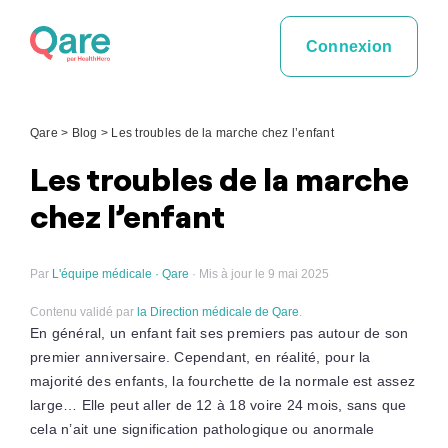
Skip
to
Connexion
content
Qare
>
Blog
>
Les troubles de la marche chez l’enfant
Les troubles de la marche
chez l’enfant
Par
L'équipe médicale · Qare
· Mis à jour le 9 mai 2025
Contenu validé par
la Direction médicale de Qare
.
En général, un enfant fait ses premiers pas autour de son
premier anniversaire. Cependant, en réalité, pour la
majorité des enfants, la fourchette de la normale est assez
large… Elle peut aller de 12 à 18 voire 24 mois, sans que
cela n’ait une signification pathologique ou anormale