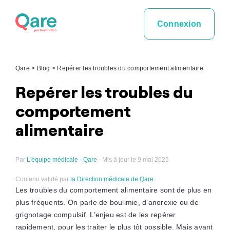
Skip
to
Connexion
content
Qare
>
Blog
>
Repérer les troubles du comportement alimentaire
Repérer les troubles du
comportement
alimentaire
Par
L'équipe médicale · Qare
· Mis à jour le 9 mai 2025
Contenu validé par
la Direction médicale de Qare
.
Les troubles du comportement alimentaire sont de plus en
plus fréquents. On parle de boulimie, d’anorexie ou de
grignotage compulsif. L’enjeu est de les repérer
rapidement, pour les traiter le plus tôt possible. Mais avant