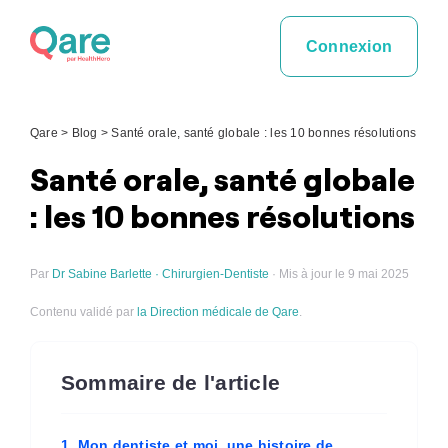
Skip
to
Connexion
content
Qare
>
Blog
>
Santé orale, santé globale : les 10 bonnes résolutions
Santé orale, santé globale
: les 10 bonnes résolutions
Par
Dr Sabine Barlette · Chirurgien-Dentiste
· Mis à jour le 9 mai 2025
Contenu validé par
la Direction médicale de Qare
.
Sommaire de l'article
1. Mon dentiste et moi, une histoire de