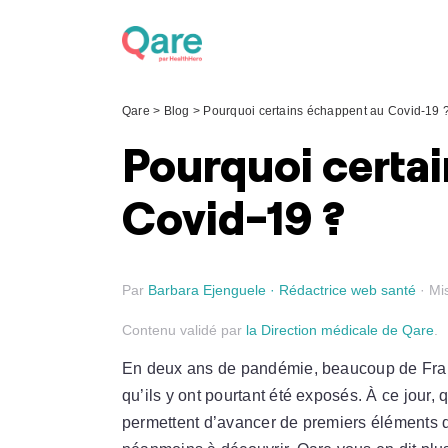
Skip
to
content
Qare
>
Blog
>
Pourquoi certains échappent au Covid-19 
Pourquoi certa
Covid-19 ?
Par
Barbara Ejenguele · Rédactrice web santé
· Mis
Contenu validé par
la Direction médicale de Qare
.
En deux ans de pandémie, beaucoup de França
qu’ils y ont pourtant été exposés. À ce jour, 
permettent d’avancer de premiers éléments d