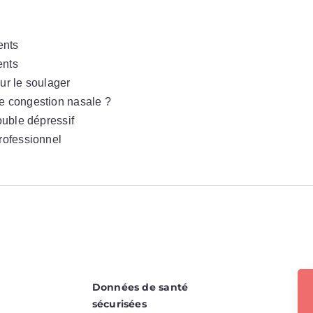
ents
ents
ur le soulager
ne congestion nasale ?
ouble dépressif
professionnel
Données de santé
sécurisées