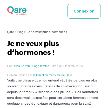
Skip
to
Connexion
content
Qare
>
Blog
>
Je ne veux plus d’hormones !
Je ne veux plus
d’hormones !
Par
Olivia Carron · Sage-femme
· Mis à jour le 9 mai 2025
Contenu validé par
la Direction médicale de Qare
.
Voilà une phrase que l’on entend répétée de plus en plus
souvent lors des consultations de contraception, surtout
depuis le fameux « scandale des pilules ». Les hormones
sont désormais associées pour certaines femmes comme
quelque chose de toxique et dangereux pour la santé.