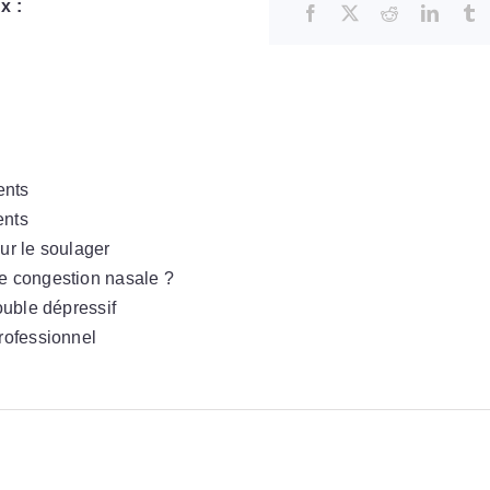
x :
ents
ents
ur le soulager
ne congestion nasale ?
ouble dépressif
professionnel