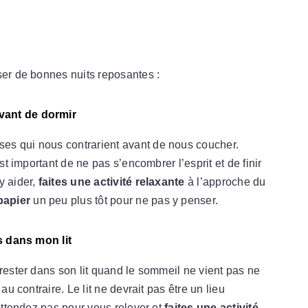
ser de bonnes nuits reposantes :
vant de dormir
es qui nous contrarient avant de nous coucher.
st important de ne pas s’encombrer l’esprit et de finir
y aider,
faites une activité relaxante
à l’approche du
papier
un peu plus tôt pour ne pas y penser.
as dans mon lit
 rester dans son lit quand le sommeil ne vient pas ne
au contraire. Le lit ne devrait pas être un lieu
’attendez pas pour vous relever et
faites une activité