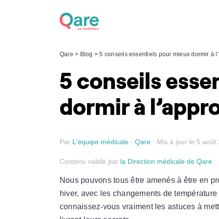
Skip
to
content
Qare
>
Blog
>
5 conseils essentiels pour mieux dormir à l
5 conseils esse
dormir à l’appro
Par
L'équipe médicale · Qare
· Mis à jour le 5 août
Contenu validé par
la Direction médicale de Qare
.
Nous pouvons tous être amenés à être en pro
hiver, avec les changements de température
connaissez-vous vraiment les astuces à mett