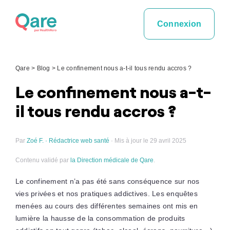
Skip
to
Connexion
content
Qare
>
Blog
>
Le confinement nous a-t-il tous rendu accros ?
Le confinement nous a-t-
il tous rendu accros ?
Par
Zoé F. · Rédactrice web santé
· Mis à jour le 29 avril 2025
Contenu validé par
la Direction médicale de Qare
.
Le confinement n’a pas été sans conséquence sur nos
vies privées et nos pratiques addictives. Les enquêtes
menées au cours des différentes semaines ont mis en
lumière la hausse de la consommation de produits