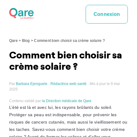
Skip
to
Connexion
content
Qare
>
Blog
>
Comment bien choisir sa crème solaire ?
Comment bien choisir sa
crème solaire ?
Par
Barbara Ejenguele · Rédactrice web santé
· Mis à jour le 9 mai
2025
Contenu validé par
la Direction médicale de Qare
.
L’été est là et avec lui, les rayons brûlants du soleil.
Protéger sa peau est indispensable, pour prévenir les
risques de cancers cutanés, mais aussi le vieillissement ou
les taches. Savez-vous comment bien choisir votre crème
solaire ? Avant de fermer les valises et d’aller vous