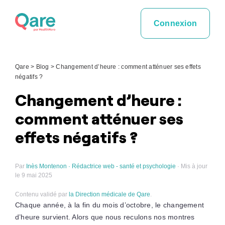
Skip
to
Connexion
content
Qare
>
Blog
>
Changement d’heure : comment atténuer ses effets
négatifs ?
Changement d’heure :
comment atténuer ses
effets négatifs ?
Par
Inès Montenon · Rédactrice web - santé et psychologie
· Mis à jour
le 9 mai 2025
Contenu validé par
la Direction médicale de Qare
.
Chaque année, à la fin du mois d’octobre, le changement
d’heure survient. Alors que nous reculons nos montres