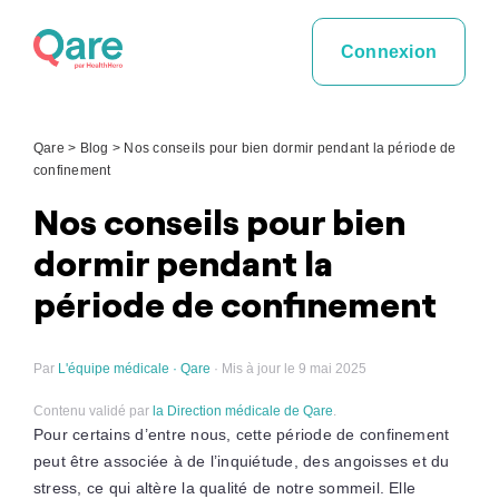
Skip
to
Connexion
content
Qare
>
Blog
>
Nos conseils pour bien dormir pendant la période de
confinement
Nos conseils pour bien
dormir pendant la
période de confinement
Par
L'équipe médicale · Qare
· Mis à jour le 9 mai 2025
Contenu validé par
la Direction médicale de Qare
.
Pour certains d’entre nous, cette période de confinement
peut être associée à de l’inquiétude, des angoisses et du
stress, ce qui altère la qualité de notre sommeil. Elle