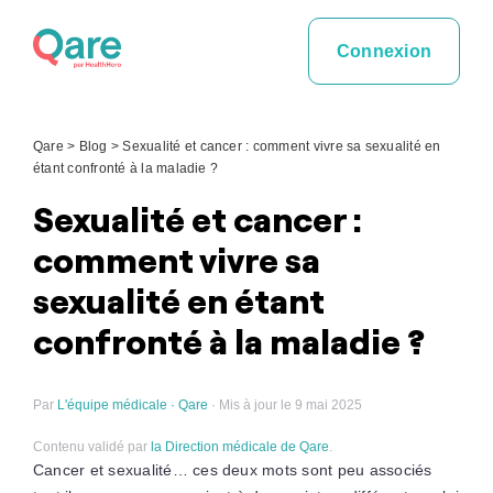
Skip
to
Connexion
content
Qare
>
Blog
>
Sexualité et cancer : comment vivre sa sexualité en
étant confronté à la maladie ?
Sexualité et cancer :
comment vivre sa
sexualité en étant
confronté à la maladie ?
Par
L'équipe médicale · Qare
· Mis à jour le 9 mai 2025
Contenu validé par
la Direction médicale de Qare
.
Cancer et sexualité… ces deux mots sont peu associés