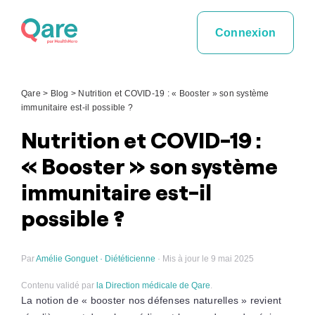
Skip
to
Connexion
content
Qare
>
Blog
>
Nutrition et COVID-19 : « Booster » son système
immunitaire est-il possible ?
Nutrition et COVID-19 :
« Booster » son système
immunitaire est-il
possible ?
Par
Amélie Gonguet · Diététicienne
· Mis à jour le 9 mai 2025
Contenu validé par
la Direction médicale de Qare
.
La notion de « booster nos défenses naturelles » revient