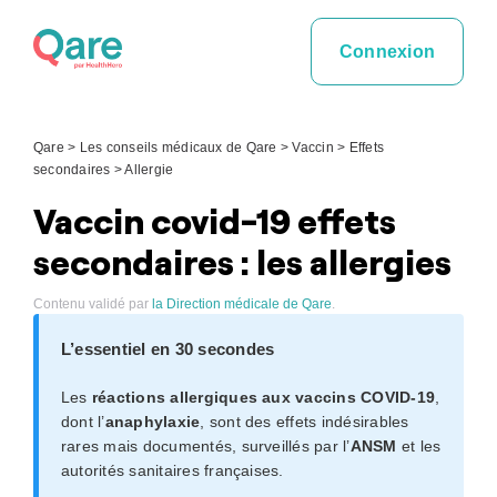
Skip
to
Connexion
content
Qare
>
Les conseils médicaux de Qare
>
Vaccin
>
Effets
secondaires
>
Allergie
Vaccin covid-19 effets
secondaires : les allergies
Contenu validé par
la Direction médicale de Qare
.
L’essentiel en 30 secondes
Les
réactions allergiques aux vaccins COVID-19
,
dont l’
anaphylaxie
, sont des effets indésirables
rares mais documentés, surveillés par l’
ANSM
et les
autorités sanitaires françaises.