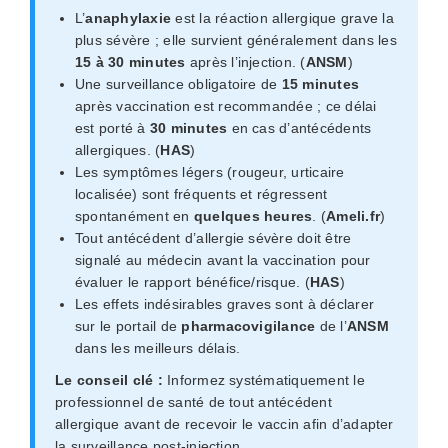
L’
anaphylaxie
est la réaction allergique grave la
plus sévère ; elle survient généralement dans les
15 à 30 minutes
après l’injection. (
ANSM
)
Une surveillance obligatoire de
15 minutes
après vaccination est recommandée ; ce délai
est porté à
30 minutes
en cas d’antécédents
allergiques. (
HAS
)
Les symptômes légers (rougeur, urticaire
localisée) sont fréquents et régressent
spontanément en
quelques heures
. (
Ameli.fr
)
Tout antécédent d’allergie sévère doit être
signalé au médecin avant la vaccination pour
évaluer le rapport bénéfice/risque. (
HAS
)
Les effets indésirables graves sont à déclarer
sur le portail de
pharmacovigilance
de l’
ANSM
dans les meilleurs délais.
Le conseil clé :
Informez systématiquement le
professionnel de santé de tout antécédent
allergique avant de recevoir le vaccin afin d’adapter
la surveillance post-injection.