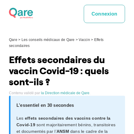
Skip
to
Connexion
content
Qare
>
Les conseils médicaux de Qare
>
Vaccin
>
Effets
secondaires
Effets secondaires du
vaccin Covid-19 : quels
sont-ils ?
Contenu validé par
la Direction médicale de Qare
.
L’essentiel en 30 secondes
Les
effets secondaires des vaccins contre la
Covid-19
sont majoritairement bénins, transitoires
et documentés par l’
ANSM
dans le cadre de la