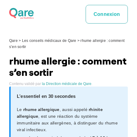
Skip
to
Connexion
content
Qare
>
Les conseils médicaux de Qare
>
rhume allergie : comment
s’en sortir
rhume allergie : comment
s’en sortir
Contenu validé par
la Direction médicale de Qare
.
L’essentiel en 30 secondes
Le
rhume allergique
, aussi appelé
rhinite
allergique
, est une réaction du système
immunitaire aux allergènes, à distinguer du rhume
viral infectieux.