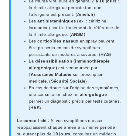
Le rhume viral dure en général
7 à 10 jours
;
la rhinite allergique persiste tant que
l’allergène est présent. (
Ameli.fr
)
Les
antihistaminiques
(ex. : cétirizine,
loratadine) sont le traitement de référence de
la rhinite allergique. (
ANSM
)
Les
corticoïdes nasaux
en spray peuvent
être prescrits en cas de symptômes
persistants ou modérés à sévères. (
HAS
)
La
désensibilisation (immunothérapie
allergénique)
est remboursée par
l’
Assurance Maladie
sur prescription
médicale. (
Sécurité Sociale
)
En cas de doute sur l’origine des symptômes,
une consultation chez un
allergologue
permet un diagnostic précis par tests cutanés.
(
HAS
)
Le conseil clé :
Si vos symptômes nasaux
réapparaissent chaque année à la même période
ou durent plus de
10 jours
, consultez un médecin