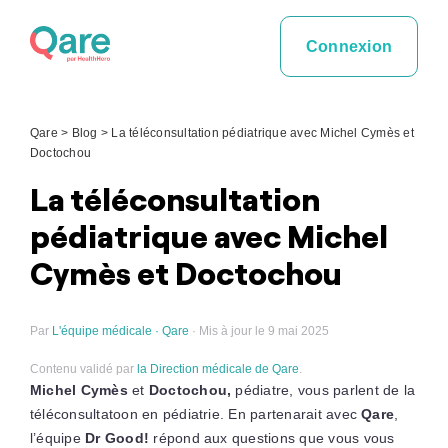
Skip
to
Connexion
content
Qare
>
Blog
>
La téléconsultation pédiatrique avec Michel Cymès et
Doctochou
La téléconsultation
pédiatrique avec Michel
Cymès et Doctochou
Par
L'équipe médicale · Qare
· Mis à jour le 9 mai 2025
Contenu validé par
la Direction médicale de Qare
.
Michel Cymès
et
Doctochou,
pédiatre, vous parlent de la
téléconsultatoon en pédiatrie. En partenarait avec
Qare
,
l’équipe
Dr Good!
répond aux questions que vous vous