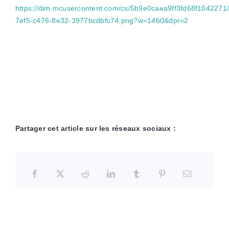
https://dim.mcusercontent.com/cs/5b9e0caea9ff3fd68f1042271
7ef5-c476-8e32-3977bcdbfc74.png?w=1460&dpr=2
Partager cet article sur les réseaux sociaux :