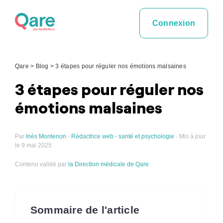
Skip
to
Connexion
content
Qare
>
Blog
>
3 étapes pour réguler nos émotions malsaines
3 étapes pour réguler nos
émotions malsaines
Par
Inès Montenon · Rédactrice web - santé et psychologie
· Mis à jour
le 9 mai 2025
Contenu validé par
la Direction médicale de Qare
.
Sommaire de l'article