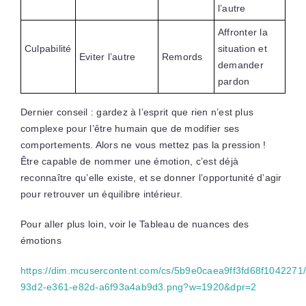
l’autre
Affronter la
Culpabilité
situation et
Eviter l’autre
Remords
demander
pardon
Dernier conseil : gardez à l’esprit que rien n’est plus
complexe pour l’être humain que de modifier ses
comportements. Alors ne vous mettez pas la pression !
Être capable de nommer une émotion, c’est déjà
reconnaître qu’elle existe, et se donner l’opportunité d’agir
pour retrouver un équilibre intérieur.
Pour aller plus loin, voir le Tableau de nuances des
émotions
https://dim.mcusercontent.com/cs/5b9e0caea9ff3fd68f104227
93d2-e361-e82d-a6f93a4ab9d3.png?w=1920&dpr=2