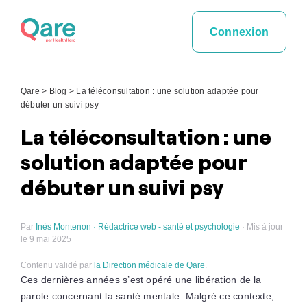
Skip
to
Connexion
content
Qare
>
Blog
>
La téléconsultation : une solution adaptée pour
débuter un suivi psy
La téléconsultation : une
solution adaptée pour
débuter un suivi psy
Par
Inès Montenon · Rédactrice web - santé et psychologie
· Mis à jour
le 9 mai 2025
Contenu validé par
la Direction médicale de Qare
.
Ces dernières années s’est opéré une libération de la
parole concernant la santé mentale. Malgré ce contexte,