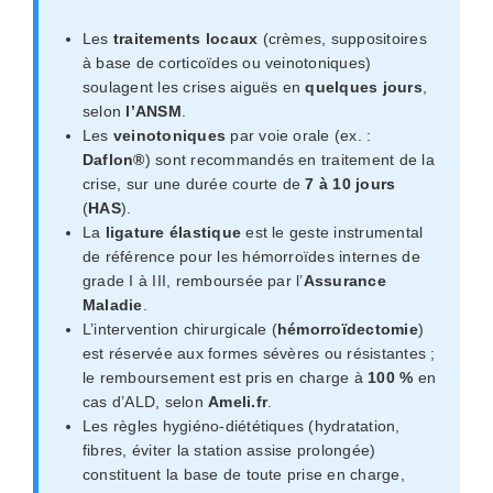
Les
traitements locaux
(crèmes, suppositoires
à base de corticoïdes ou veinotoniques)
soulagent les crises aiguës en
quelques jours
,
selon
l’ANSM
.
Les
veinotoniques
par voie orale (ex. :
Daflon®
) sont recommandés en traitement de la
crise, sur une durée courte de
7 à 10 jours
(
HAS
).
La
ligature élastique
est le geste instrumental
de référence pour les hémorroïdes internes de
grade I à III, remboursée par l’
Assurance
Maladie
.
L’intervention chirurgicale (
hémorroïdectomie
)
est réservée aux formes sévères ou résistantes ;
le remboursement est pris en charge à
100 %
en
cas d’ALD, selon
Ameli.fr
.
Les règles hygiéno-diététiques (hydratation,
fibres, éviter la station assise prolongée)
constituent la base de toute prise en charge,