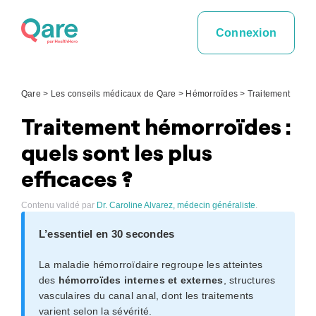
Skip
to
Connexion
content
Qare
>
Les conseils médicaux de Qare
>
Hémorroïdes
>
Traitement
Traitement hémorroïdes :
quels sont les plus
efficaces ?
Contenu validé par
Dr. Caroline Alvarez, médecin généraliste
.
L’essentiel en 30 secondes
La maladie hémorroïdaire regroupe les atteintes
des
hémorroïdes internes et externes
, structures
vasculaires du canal anal, dont les traitements
varient selon la sévérité.