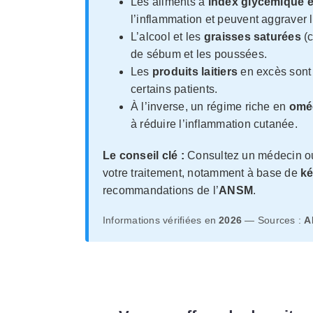
Les aliments à
index glycémique é
l’inflammation et peuvent aggraver 
L’alcool et les
graisses saturées
(c
de sébum et les poussées.
Les
produits laitiers
en excès sont
certains patients.
À l’inverse, un régime riche en
omé
à réduire l’inflammation cutanée.
Le conseil clé :
Consultez un médecin ou
votre traitement, notamment à base de
ké
recommandations de l’
ANSM
.
Informations vérifiées en
2026
— Sources :
A