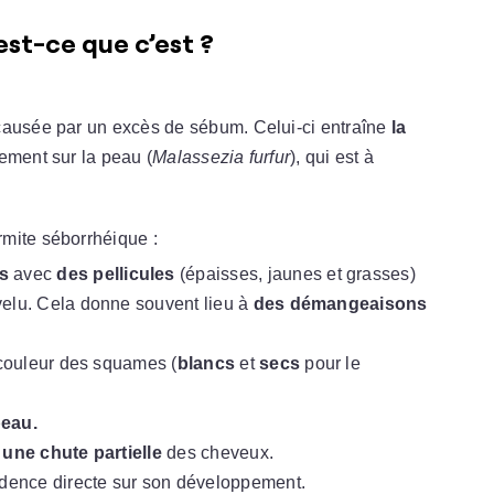
est-ce que c’est ?
ausée par un excès de sébum. Celui-ci entraîne
la
ement sur la peau (
Malassezia furfur
), qui est à
mite séborrhéique :
s
avec
des pellicules
(épaisses, jaunes et grasses)
velu. Cela donne souvent lieu à
des démangeaisons
couleur des squames (
blancs
et
secs
pour le
peau.
r
une chute partielle
des cheveux.
dence directe sur son développement.