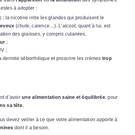
estes à adopter :
c
; la nicotine irrite les glandes qui produisent le
cheveux
(chute, carence…). L’alcool, quant à lui, est
lation des graisses, y compris cutanées.
eur
;
UV ;
a dermite séborrhéique et proscrire les crèmes
trop
nt d’avoir
une alimentation saine et équilibrée
, pour
ns sa tête.
us devez veiller à ce que votre alimentation apporte à
amines
dont il a besoin.