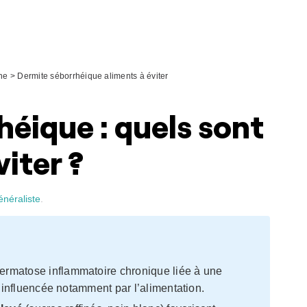
ne
>
Dermite séborrhéique aliments à éviter
éique : quels sont
viter ?
énéraliste
.
dermatose inflammatoire chronique liée à une
, influencée notamment par l’alimentation.