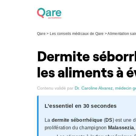
Skip
to
content
Qare
>
Les conseils médicaux de Qare
>
Alimentation sai
Dermite séborrh
les aliments à é
Contenu validé par
Dr. Caroline Alvarez, médecin g
L’essentiel en 30 secondes
La
dermite séborrhéique
(
DS
) est une 
prolifération du champignon
Malassezia