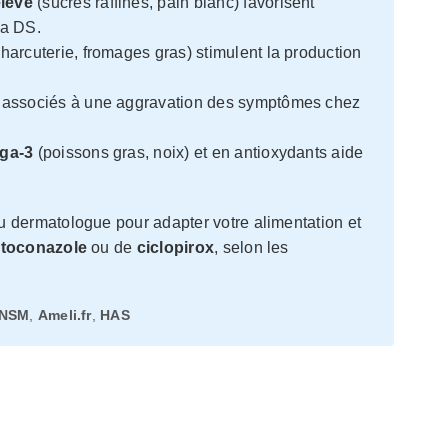
levé
(sucres raffinés, pain blanc) favorisent
la DS.
harcuterie, fromages gras) stimulent la production
 associés à une aggravation des symptômes chez
ga-3
(poissons gras, noix) et en antioxydants aide
 dermatologue pour adapter votre alimentation et
toconazole
ou de
ciclopirox
, selon les
NSM
,
Ameli.fr
,
HAS