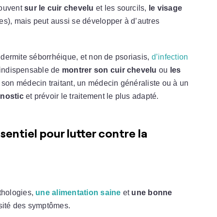
souvent
sur le cuir chevelu
et les sourcils,
le visage
èvres), mais peut aussi se développer à d’autres
e dermite séborrhéique, et non de psoriasis,
d’infection
st indispensable de
montrer son cuir chevelu
ou
les
 son médecin traitant, un médecin généraliste ou à un
nostic
et prévoir le traitement le plus adapté.
entiel pour lutter contre la
thologies,
une alimentation saine
et
une bonne
nsité des symptômes.