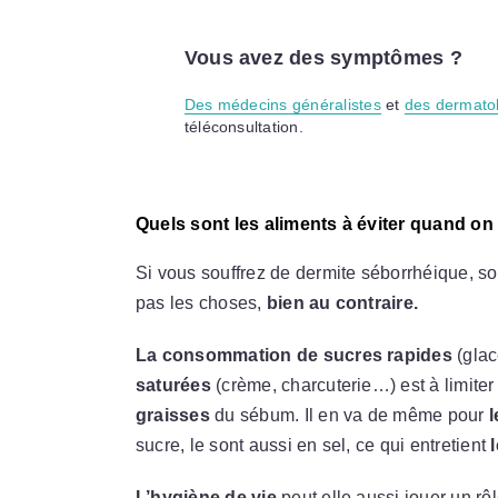
Vous avez des symptômes ?
Des médecins généralistes
et
des dermato
téléconsultation.
Quels sont les aliments à éviter quand on
Si vous souffrez de dermite séborrhéique, so
pas les choses,
bien au contraire.
La consommation de sucres rapides
(glac
saturées
(crème, charcuterie…) est à limite
graisses
du sébum. Il en va de même pour
l
sucre, le sont aussi en sel, ce qui entretient
L’hygiène de vie
peut elle aussi jouer un rô