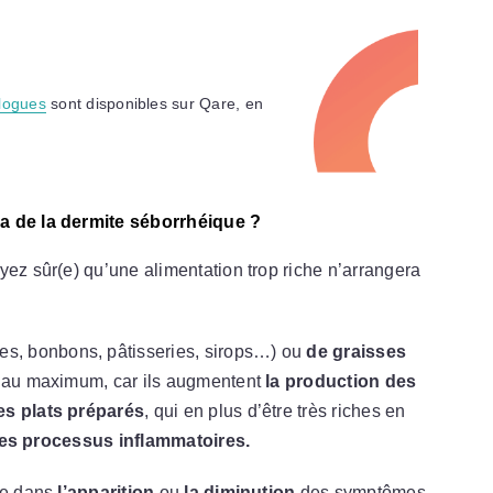
logues
sont disponibles sur Qare, en
 a de la dermite séborrhéique ?
yez sûr(e) qu’une alimentation trop riche n’arrangera
es, bonbons, pâtisseries, sirops…) ou
de graisses
r au maximum, car ils augmentent
la production des
es plats préparés
, qui en plus d’être très riches en
les processus inflammatoires.
le dans
l’apparition
ou
la diminution
des symptômes