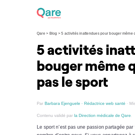
Skip
to
content
Qare
>
Blog
>
5 activités inattendues pour bouger même 
5 activités ina
bouger même q
pas le sport
Par
Barbara Ejenguele · Rédactrice web santé
· Mis
Contenu validé par
la Direction médicale de Qare
.
Le sport n’est pas une passion partagée par 