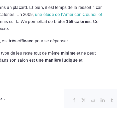
 un placard. Et bien, il est temps de la ressortir, car
 calories. En 2009,
une étude de l’American Council of
nis sur la Wii permettait de brûler
159 calories
. Ce
boxe.
, est
très efficace
pour se dépenser.
 type de jeu reste tout de même
minime
et ne peut
 dans son salon est
une manière ludique
et
x :