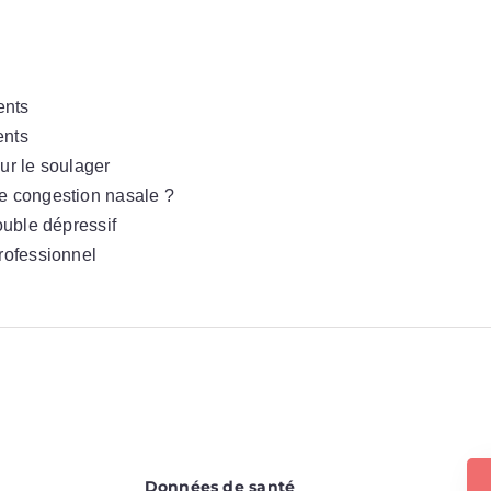
ents
ents
ur le soulager
ne congestion nasale ?
ouble dépressif
professionnel
Données de santé